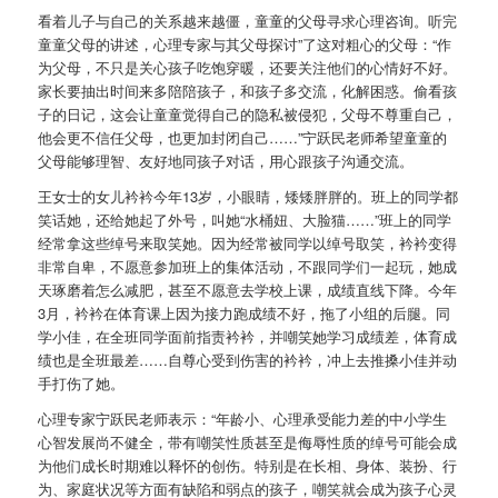
看着儿子与自己的关系越来越僵，童童的父母寻求心理咨询。听完
童童父母的讲述，心理专家与其父母探讨”了这对粗心的父母：“作
为父母，不只是关心孩子吃饱穿暖，还要关注他们的心情好不好。
家长要抽出时间来多陪陪孩子，和孩子多交流，化解困惑。偷看孩
子的日记，这会让童童觉得自己的隐私被侵犯，父母不尊重自己，
他会更不信任父母，也更加封闭自己……”宁跃民老师希望童童的
父母能够理智、友好地同孩子对话，用心跟孩子沟通交流。
王女士的女儿衿衿今年13岁，小眼睛，矮矮胖胖的。班上的同学都
笑话她，还给她起了外号，叫她“水桶妞、大脸猫……”班上的同学
经常拿这些绰号来取笑她。因为经常被同学以绰号取笑，衿衿变得
非常自卑，不愿意参加班上的集体活动，不跟同学们一起玩，她成
天琢磨着怎么减肥，甚至不愿意去学校上课，成绩直线下降。今年
3月，衿衿在体育课上因为接力跑成绩不好，拖了小组的后腿。同
学小佳，在全班同学面前指责衿衿，并嘲笑她学习成绩差，体育成
绩也是全班最差……自尊心受到伤害的衿衿，冲上去推搡小佳并动
手打伤了她。
心理专家宁跃民老师表示：“年龄小、心理承受能力差的中小学生
心智发展尚不健全，带有嘲笑性质甚至是侮辱性质的绰号可能会成
为他们成长时期难以释怀的创伤。特别是在长相、身体、装扮、行
为、家庭状况等方面有缺陷和弱点的孩子，嘲笑就会成为孩子心灵