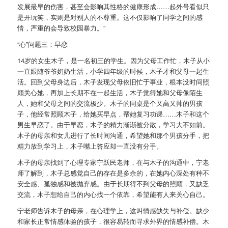
发展最早的伤害，甚至会影响其性格的健康形成……起外号看似只
是开玩笑，实则是对别人的不尊重。这不仅影响了同学之间的感
情，严重的会导致校园暴力。”
“心”问题三：早恋
14岁的女生木子，是一名初三的学生。因为父母工作忙，木子从小
一直跟随爷爷奶奶生活，小学四年级的时候，木子才和父母一起生
活。回到父母身边后，木子发现父母依旧忙于事业，根本没时间照
顾关心她，再加上长期不在一起生活，木子觉得她和父母像陌生
人，她和父母之间的交流极少。木子的同桌是个又高又帅的男孩
子，他经常照顾木子，给她买早点，帮她复习功课……木子和这个
男生早恋了。由于早恋，木子的精力渐渐被分散，学习大不如前。
木子的母亲和女儿进行了长时间沟通，希望她和那个男孩分手，把
精力放到学习上，木子嘴上答应却一直没有分手。
木子的母亲找到了心理专家宁跃民老师，在与木子的沟通中，宁老
师了解到，木子总感觉自己的存在是多余的，在她内心深处有种不
安全感、孤独感和被抛弃感。由于长期得不到父母的照顾，又缺乏
交流，木子想给自己的内心找一个依靠，希望能有人来关心自己。
宁老师告诉木子的母亲，在心理学上，这叫情感缺失与补偿。缺少
和家长正常情感体验的孩子，很容易转而寻求外界的情感补偿。木