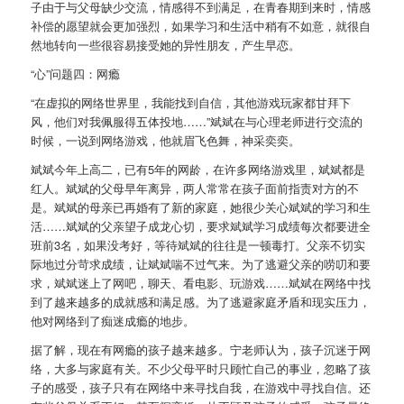
子由于与父母缺少交流，情感得不到满足，在青春期到来时，情感
补偿的愿望就会更加强烈，如果学习和生活中稍有不如意，就很自
然地转向一些很容易接受她的异性朋友，产生早恋。
“心”问题四：网瘾
“在虚拟的网络世界里，我能找到自信，其他游戏玩家都甘拜下
风，他们对我佩服得五体投地……”斌斌在与心理老师进行交流的
时候，一说到网络游戏，他就眉飞色舞，神采奕奕。
斌斌今年上高二，已有5年的网龄，在许多网络游戏里，斌斌都是
红人。斌斌的父母早年离异，两人常常在孩子面前指责对方的不
是。斌斌的母亲已再婚有了新的家庭，她很少关心斌斌的学习和生
活……斌斌的父亲望子成龙心切，要求斌斌学习成绩每次都要进全
班前3名，如果没考好，等待斌斌的往往是一顿毒打。父亲不切实
际地过分苛求成绩，让斌斌喘不过气来。为了逃避父亲的唠叨和要
求，斌斌迷上了网吧，聊天、看电影、玩游戏……斌斌在网络中找
到了越来越多的成就感和满足感。为了逃避家庭矛盾和现实压力，
他对网络到了痴迷成瘾的地步。
据了解，现在有网瘾的孩子越来越多。宁老师认为，孩子沉迷于网
络，大多与家庭有关。不少父母平时只顾忙自己的事业，忽略了孩
子的感受，孩子只有在网络中来寻找自我，在游戏中寻找自信。还