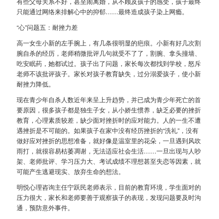
有些父母关系不好，甚至闹离婚，从不顾及孩子的感受，孩子最终
只能通过网络来排解心中的抑郁……最终造成孩子染上网瘾。
“心”问题五：耐挫力差
高一女生小新的左手腕上，有几条很明显的疤痕。小新有好几次割
腕自杀的经历，老师稍微批评几句就受不了了，割腕、拿头撞墙、
吃安眠药，她都试过。孩子出了问题，家长每次都找到学校，怒斥
老师不该批评孩子。家长对孩子教育缺失，过分溺爱孩子，使小新
耐挫力降低。
现在青少年自杀人数近年来呈上升趋势，并已成为青少年死亡的首
要原因，很多孩子都是独生子女，从小娇生惯养，缺乏必要的挫折
教育，心理素质较差，缺少面对挫折时的应对能力。人的一生不遭
遇挫折是不可能的。如果孩子在家中没有经历挫折的“洗礼”，没有
做好应对挫折的思想准备，就好像是温室里的花朵，一旦遇到风吹
雨打，就很容易枯萎凋谢，无法适应社会生活……一旦出现与人吵
架、老师批评、学习压力大、考试成绩不理想甚至失恋等因素，就
可能产生逃避现实、放弃生命的想法。
明悦心理咨询主任宁跃民老师表示，目前的教育环境，学生面对的
压力很大，家长和老师要善于观察孩子的表现，发现问题要及时沟
通，预防意外事件。