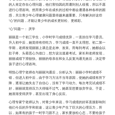
的人肯定存在心理问题，他们害怕因此而遭到别人歧视，所以不愿
进行心理咨询。然而青少年在成长的过程中都会遭遇各种各样的困
惑，关注青少年心理健康问题显得越来越重要。只有解决好这些
“心”的问题，才能让青少年的成长更轻松、更精彩。
“心”问题一： 厌学
丽丽是一个初三学生，小学时学习成绩优异，一直担任学习委员。
升入初中后，她觉得有些吃力，学习成绩一直不太理想。初二第一
学期，老师发现丽丽上课总是走神、发呆。而每到考试，她都会以
肚子疼、头晕恶心为借口，想方设法逃避考试。家长和老师发现，
丽丽成绩下滑较快。丽丽的母亲在和女儿反复沟通无效后，决定带
孩子进行心理咨询。
明悦心理宁老师在与丽丽沟通后，分析认为：丽丽小学时成绩不
错，但进入初中后，由于学习方法不当等原因，使她的成绩有所下
降，逐渐让她失去了自信心，没有了学习动力。每次考完试成绩不
好，丽丽就觉得压力大得喘不过气，她甚至想要放弃学业。于是，
她渐渐变得厌学，甚至出现了身心反应。
心理专家宁老师认为，对青少年来说，学习成绩的好坏直接影响到
他们今后的升学和前途，这让青少年产生了巨大的心理压力，所
以，如果有的孩子一时学习跟不上，家长要放松心态，不要给孩子