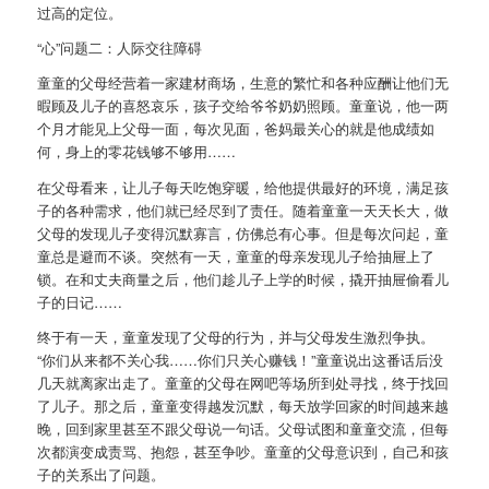
过高的定位。
“心”问题二：人际交往障碍
童童的父母经营着一家建材商场，生意的繁忙和各种应酬让他们无
暇顾及儿子的喜怒哀乐，孩子交给爷爷奶奶照顾。童童说，他一两
个月才能见上父母一面，每次见面，爸妈最关心的就是他成绩如
何，身上的零花钱够不够用……
在父母看来，让儿子每天吃饱穿暖，给他提供最好的环境，满足孩
子的各种需求，他们就已经尽到了责任。随着童童一天天长大，做
父母的发现儿子变得沉默寡言，仿佛总有心事。但是每次问起，童
童总是避而不谈。突然有一天，童童的母亲发现儿子给抽屉上了
锁。在和丈夫商量之后，他们趁儿子上学的时候，撬开抽屉偷看儿
子的日记……
终于有一天，童童发现了父母的行为，并与父母发生激烈争执。
“你们从来都不关心我……你们只关心赚钱！”童童说出这番话后没
几天就离家出走了。童童的父母在网吧等场所到处寻找，终于找回
了儿子。那之后，童童变得越发沉默，每天放学回家的时间越来越
晚，回到家里甚至不跟父母说一句话。父母试图和童童交流，但每
次都演变成责骂、抱怨，甚至争吵。童童的父母意识到，自己和孩
子的关系出了问题。