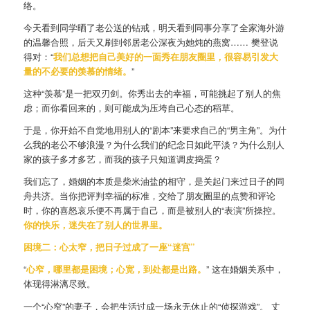
络。
今天看到同学晒了老公送的钻戒，明天看到同事分享了全家海外游
的温馨合照，后天又刷到邻居老公深夜为她炖的燕窝…… 樊登说
得对：“
我们总想把自己美好的一面秀在朋友圈里，很容易引发大
量的不必要的羡慕的情绪。
”
这种“羡慕”是一把双刃剑。你秀出去的幸福，可能挑起了别人的焦
虑；而你看回来的，则可能成为压垮自己心态的稻草。
于是，你开始不自觉地用别人的“剧本”来要求自己的“男主角”。为什
么我的老公不够浪漫？为什么我们的纪念日如此平淡？为什么别人
家的孩子多才多艺，而我的孩子只知道调皮捣蛋？
我们忘了，婚姻的本质是柴米油盐的相守，是关起门来过日子的同
舟共济。当你把评判幸福的标准，交给了朋友圈里的点赞和评论
时，你的喜怒哀乐便不再属于自己，而是被别人的“表演”所操控。
你的快乐，迷失在了别人的世界里。
困境二：心太窄，把日子过成了一座“迷宫”
“
心窄，哪里都是困境；心宽，到处都是出路。
” 这在婚姻关系中，
体现得淋漓尽致。
一个“心窄”的妻子，会把生活过成一场永无休止的“侦探游戏”。 丈