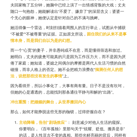
夫回家晚了五分钟，她脑中已经上演了一出情感背叛的大戏；丈夫
随口一句抱怨，她能解读出“不爱了、嫌弃了”的深层含义；婆婆一
个无心的眼神，她便认定是针对自己的不满与挑衅。
她活得像一个雷达，时刻扫描着周围人的言行举止，试图从中捕获
“不被爱”“不被尊重”的证据。正如原文所说，
困住我们的从来不是事
情本身，而是我们自以为是的幻想。
而一个“心宽”的妻子，并非愚钝或不在意，而是懂得筛选和放过。
她明白，丈夫的疲惫可能真的只是因为工作压力大，而不是因为厌
倦了家庭；她知道，婆媳之间偶尔的摩擦是两代人生活习惯的自然
碰撞，而非人格上的否定。她不会把精力浪费在“
揣测任何人的想
法，设想那些没有发生的事情
”上。
因为看得开，所以小事化了，大事有商有量。日子不是没有坎坷，
但她的心是通透的，总能找到那条通往平静与和解的“出路”。
冲出重围：把婚姻的舞台，从世界搬回内心
那么，如何才能挣脱这些无形的枷锁，过得舒服自在？
主动降噪，告别“剧场效应”
： 刻意减少对他人生活的窥探。
你要明白，《百年孤独》里那句关于“炫耀、贬低、搬弄是非”
的话，是人性亘古不变的真相。那些光鲜亮丽的背后，同样有