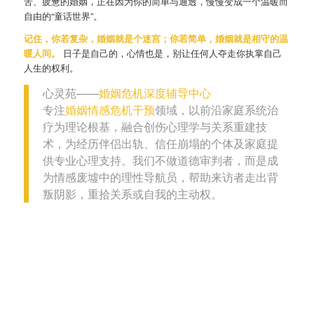
苦、疲惫的婚姻，正在因为你的简单与通透，慢慢变成一个温暖而
自由的“童话世界”。
记住，你若复杂，婚姻就是个迷宫；你若简单，婚姻就是相守的温
暖人间。
日子是自己的，心情也是，别让任何人夺走你执掌自己
人生的权利。
心灵苑——
婚姻危机深度辅导中心
专注
婚姻情感危机干预
领域，以前沿家庭系统治
疗为理论根基，融合创伤心理学与关系重建技
术，为经历伴侣出轨、信任崩塌的个体及家庭提
供专业心理支持。我们不做道德审判者，而是成
为情感废墟中的理性导航员，帮助来访者走出背
叛阴影，重拾关系或自我的主动权。