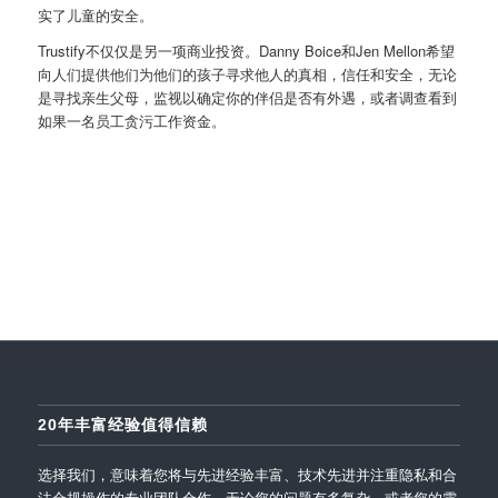
实了儿童的安全。
Trustify不仅仅是另一项商业投资。Danny Boice和Jen Mellon希望
向人们提供他们为他们的孩子寻求他人的真相，信任和安全，无论
是寻找亲生父母，监视以确定你的伴侣是否有外遇，或者调查看到
如果一名员工贪污工作资金。
20年丰富经验值得信赖
选择我们，意味着您将与先进经验丰富、技术先进并注重隐私和合
法合规操作的专业团队合作。无论您的问题有多复杂，或者您的需