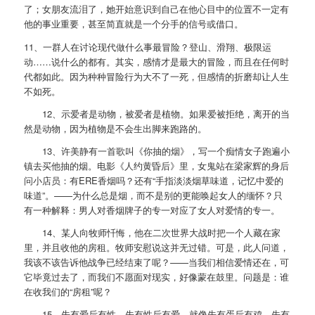
了；女朋友流泪了，她开始意识到自己在他心目中的位置不一定有
他的事业重要，甚至简直就是一个分手的信号或借口。
11、一群人在讨论现代做什么事最冒险？登山、滑翔、极限运
动……说什么的都有。其实，感情才是最大的冒险，而且在任何时
代都如此。因为种种冒险行为大不了一死，但感情的折磨却让人生
不如死。
12、示爱者是动物，被爱者是植物。如果爱被拒绝，离开的当
然是动物，因为植物是不会生出脚来跑路的。
13、许美静有一首歌叫《你抽的烟》，写一个痴情女子跑遍小
镇去买他抽的烟。电影《人约黄昏后》里，女鬼站在梁家辉的身后
问小店员：有ERE香烟吗？还有“手指淡淡烟草味道，记忆中爱的
味道”。——为什么总是烟，而不是别的更能唤起女人的缅怀？只
有一种解释：男人对香烟牌子的专一对应了女人对爱情的专一。
14、某人向牧师忏悔，他在二次世界大战时把一个人藏在家
里，并且收他的房租。牧师安慰说这并无过错。可是，此人问道，
我该不该告诉他战争已经结束了呢？——当我们相信爱情还在，可
它毕竟过去了，而我们不愿面对现实，好像蒙在鼓里。问题是：谁
在收我们的“房租”呢？
15、先有爱后有性，先有性后有爱，就像先有蛋后有鸡，先有