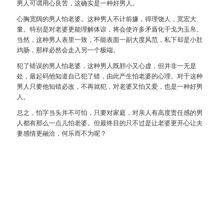
男人可谓用心良苦，这确实是一种好男人。
心胸宽阔的男人怕老婆。这种男人不计前嫌，得理饶人，宽宏大
量。特别是对老婆更能理解体谅，将会使许多矛盾化干戈为玉帛。
当然，这种男人表里一致，不能表面一副大度风范，私下却是小肚
鸡肠，那样必然会走入另一个极端。
犯了错误的男人怕老婆，这种男人既胆小又心虚，但并非一无是
处，最起码他知道自己犯了错，由此产生怕老婆的心理。对于这种
男人只要他知错必改，不再就犯，对老婆又怕又爱，也是一种好男
人。
总之，怕字当头并不可怕，只要对家庭，对亲人有高度责任感的男
人都有那么一点儿怕老婆。但最终目的只不过是让老婆更开心让夫
妻感情更融洽，何乐而不为呢？