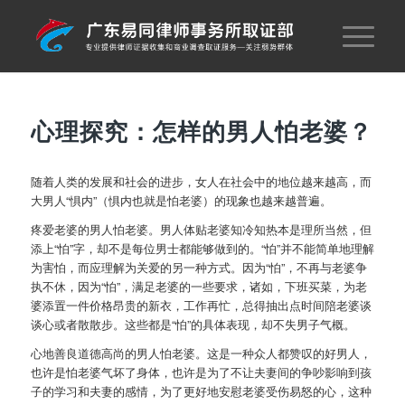
心理探究：怎样的男人怕老婆？
随着人类的发展和社会的进步，女人在社会中的地位越来越高，而
大男人“惧内”（惧内也就是怕老婆）的现象也越来越普遍。
疼爱老婆的男人怕老婆。男人体贴老婆知冷知热本是理所当然，但
添上“怕”字，却不是每位男士都能够做到的。“怕”并不能简单地理解
为害怕，而应理解为关爱的另一种方式。因为“怕”，不再与老婆争
执不休，因为“怕”，满足老婆的一些要求，诸如，下班买菜，为老
婆添置一件价格昂贵的新衣，工作再忙，总得抽出点时间陪老婆谈
谈心或者散散步。这些都是“怕”的具体表现，却不失男子气概。
心地善良道德高尚的男人怕老婆。这是一种众人都赞叹的好男人，
也许是怕老婆气坏了身体，也许是为了不让夫妻间的争吵影响到孩
子的学习和夫妻的感情，为了更好地安慰老婆受伤易怒的心，这种