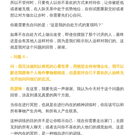
所以不管何时，只要有人以你不喜欢的方式来对待你，让你被贬低
或者被无视，在人际关系中处于劣势地位，在你试图重新交好或者
想让对方做出让步时，你需要先扪心自问。
你最需要先自问的是：“这是我的自处方式的复现吗？”
如果不在自处方式上做出改变，即使你摆脱了那个讨厌的人，最终
还是会有其他人这样对你，因为是我们暗示别人这样对我们的。这
就是我对这个问题的回答，谢谢。
– 问题 4 –
问：我无法做到以将死的心看世界，用慈悲去待有情众生。我可以
默念我跟每个人每件事物都相连，但是面对自己不喜欢的人始终无
法开始问问他们的近况。
凯瑟琳：
在这里，我要先说一声谢谢。我认为今天对于这个问题的
回答，涉及到遇见真爱的两个方面。
当你在进行冥想，也就是在进行内在的精神训练时，你应该可以和
所有事物产生共鸣、和所有人产生联系。
这种训练的目的并不是让你暗示自己：现在你需要走出家门，去跟
见到的所有人聊天；或者去问你不喜欢的人他们的感觉如何。这是
一种内在的冥想，是一种独自进行的训练。