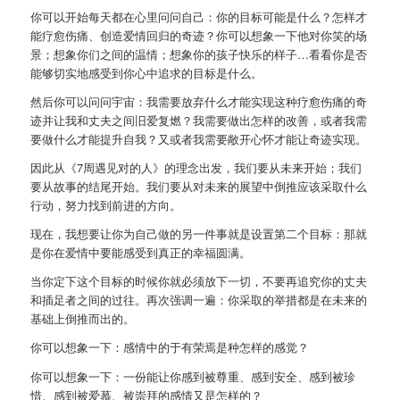
你可以开始每天都在心里问问自己：你的目标可能是什么？怎样才
能疗愈伤痛、创造爱情回归的奇迹？你可以想象一下他对你笑的场
景；想象你们之间的温情；想象你的孩子快乐的样子…看看你是否
能够切实地感受到你心中追求的目标是什么。
然后你可以问问宇宙：我需要放弃什么才能实现这种疗愈伤痛的奇
迹并让我和丈夫之间旧爱复燃？我需要做出怎样的改善，或者我需
要做什么才能提升自我？又或者我需要敞开心怀才能让奇迹实现。
因此从《7周遇见对的人》的理念出发，我们要从未来开始；我们
要从故事的结尾开始。我们要从对未来的展望中倒推应该采取什么
行动，努力找到前进的方向。
现在，我想要让你为自己做的另一件事就是设置第二个目标：那就
是你在爱情中要能感受到真正的幸福圆满。
当你定下这个目标的时候你就必须放下一切，不要再追究你的丈夫
和插足者之间的过往。再次强调一遍：你采取的举措都是在未来的
基础上倒推而出的。
你可以想象一下：感情中的于有荣焉是种怎样的感觉？
你可以想象一下：一份能让你感到被尊重、感到安全、感到被珍
惜、感到被爱慕、被崇拜的感情又是怎样的？