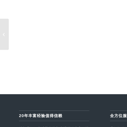
结婚是穷人的义务，离婚是富人的专
利。
20年丰富经验值得信赖
全方位服