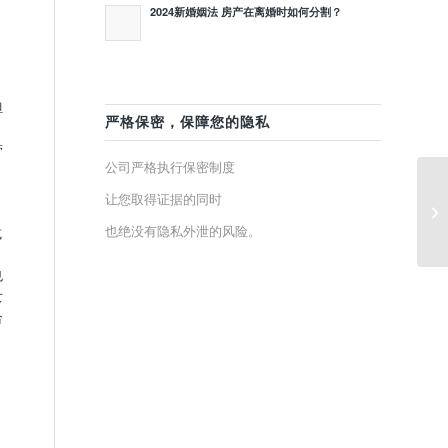
2024新婚姻法 房产在离婚时如何分割？
担
严格保密，保障您的隐私
带
公司严格执行保密制度
让您取得证据的同时
做
件
也绝没有隐私外泄的风险。
或
也
女
合