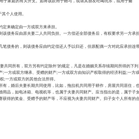
有用于家庭的有关开支。如将该款用于赠与，或请其朋友吃喝玩乐，或用于赌
用于其个人使用。
约定来确定由一方或双方来承担。
则该债务应由原夫妻二人共同负担。一方偿还全部债务后，有权要求另一方承
几笔债务的，则该债务应由约定偿还人予以归还，但原配偶一方对此应承担连
归夫妻共同所有，双方另有约定除外”的规定，凡是在婚姻关系存续期间所得的下列
;一方或双方继承、受赠的财产;一方或双方由知识产权取得的经济利益;一方
权;一方或双方的其他合法所得。
所有，婚后夫妻长期共同使用，比如，拖拉机共同用于耕作，房屋共同居住，
婚用品，如电冰箱、电视机等，也属于夫妻共同财产。应当指出的是，属于子
赛获得的奖金、受赠予的财产等，不应视为夫妻共同财产。归子女个人所有的