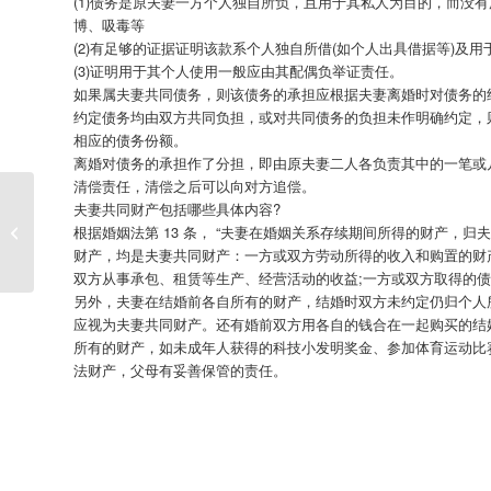
(1)债务是原夫妻一方个人独自所负，且用于其私人为目的，而没
博、吸毒等
(2)有足够的证据证明该款系个人独自所借(如个人出具借据等)及
(3)证明用于其个人使用一般应由其配偶负举证责任。
如果属夫妻共同债务，则该债务的承担应根据夫妻离婚时对债务的
约定债务均由双方共同负担，或对共同债务的负担未作明确约定，
相应的债务份额。
离婚对债务的承担作了分担，即由原夫妻二人各负责其中的一笔或
清偿责任，清偿之后可以向对方追偿。
夫妻共同财产包括哪些具体内容?
好男人必读：让老婆永远没有外遇
根据婚姻法第 13 条， “夫妻在婚姻关系存续期间所得的财产，
财产，均是夫妻共同财产：一方或双方劳动所得的收入和购置的财产
双方从事承包、租赁等生产、经营活动的收益;一方或双方取得的债
另外，夫妻在结婚前各自所有的财产，结婚时双方未约定仍归个人
应视为夫妻共同财产。还有婚前双方用各自的钱合在一起购买的结
所有的财产，如未成年人获得的科技小发明奖金、参加体育运动比
法财产，父母有妥善保管的责任。