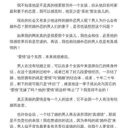
我不知道他是不是真的很爱那另外一个女孩，但从他目前对家
庭和妻子的态度，我可以感觉到，他至少是“喜欢”那女孩儿的。
现在的社会又有多少他这样的婚外恋男人呢？男人为什么会有
婚外恋？那些婚外恋的男人们的妻子，是否也该想想这个问题？
如果我的网友真的是很爱那个女孩儿，我也会相信，必竟他的
情感世界目前是空虚的。再说，我也相信婚外恋的男人也是有真感
情的！
“爱情”这个东西，本来就很难说。
男人在没有结婚之前，可以在多个女孩中来选择自己的终身伴
侣，在这个选择的过程中，或者已有了好几段爱情经历。一旦结了
婚，他所拥有的就是“爱情”与“婚姻”的结合体，或者，十年二十年
后，剩下的就可能只是“伴侣”了，难道他这一辈子就从此与其它的
“爱情”无缘了吗？他的“爱情”就这样“终止”了？我觉得不会的！
真正美丽的爱情是每一个人的追求，它不会因一个人有没有结
婚而改变。
也许你会说，一个结了婚的男人再去谈所谓的“真感情”，那就
是不负责任的表现！我也赞成你的说法，因为单纯的就“婚外恋”来
说，男人似乎背负着更多有关责任道德的问题。但我个人更觉得，