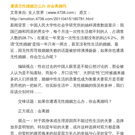
遭遇无性婚姻怎么办 你会离婚吗
文章来自: 女人世界（www.4738.com） 原文：
http://emotion.4738.com/20110415/180781.html
新闻背景：中国人民大学性社会学研究所的抽样调查数据显示：我
国已婚和同居的男女中，每个月连一次性生活都不到的人，占调查
人数的28.7%；在最近一年里连一次性生活都没有的则占6.2%。所
谓“无性婚姻”是指一年只有一两次，甚至没有性生活的婚姻。最
近，因无性而导致婚姻失败的话题被炒得沸沸扬扬，如果你也遭遇
无性婚姻，你会怎么办呢？
编辑视点：性在过去的中国人眼里是不能公然讨论的，那会被
人认为是不知羞耻。而如今，开口说“性”、大胆说“性”已经被越来越
多的人们所接受，婚姻中性生活的质量也成为衡量夫妻双方是否蜜
意昂然的一把标尺。但实际生活中，无性婚姻的情况有多种，我们
应该分别对待……
交锋话题：如果你遭遇无性婚姻怎么办，你会离婚吗？
正方观点：会离婚
观点一：对于因身体或生理原因而不能过性生活的夫妻，选择
放弃是明智的。特别是年轻的夫妻，或许这种选择对双方都是痛
苦，但暂时的痛苦换来的却是双方长久的幸福与心灵的安宁。不做