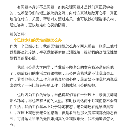
有问题本身并不是问题，如何处理问题才是我们真正要学会
的，也希望你们能增进彼此的交流，向对方真诚地敞开心扉，真正
地信任对方、关爱、帮助对方渡过难关。也可以找心理咨讯机构，
通过咨询，更快地走出心灵的阴霾。
相关资料:
一个已婚少妇的无性婚姻怎么办
作为一个已婚少妇，我的无性婚姻怎么办？两人睡在一张床上他对
我是那么的冷淡，半夜我都要偷偷以泪洗脸，提起我的这段无性婚
姻我真的是心酸。
我跟老公是大学同学，毕业后不顾老公的贫穷我还是嫁给他
了，婚后我们的生活过得很拮据，老公体谅我就是不让我出去工
作，看着他每天为工作奔波我真的很心痛，最后禁不住我的劝说我
出去找了一份比较轻松的工作，只想减轻老公的负担。
也许因为工作的缘故，虽然说我们睡在一张床上，亲密度却是
那么稀薄，再也没有从前的火热。有时候高达两个月我们都不会有
性生活，我的工作基本上处于稳定状态，老公却还在起早摸黑奋
斗，在床上我想要老公的慰藉，但是看到他那么劳累我都会隐忍自
己。可是这近半年的无性婚姻真的让我很难受，我不知道该怎么
办。