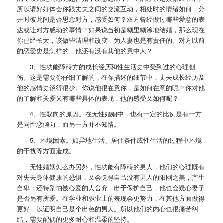
所以请好好体会你跟丈夫之间的交流互动，相处时的情绪如何，分
开时彼此间是否思念对方，感受如何？双方曾经做过哪些爱意的表
达或让对方感动的事情？如果说当初是糊里糊涂地结婚，那么现在
你已经长大，该做些清理和改变，为人妻也是有责任的。对方以前
的恋爱史是怎样的，他还有没有其他的意中人？
3、性功能障碍方的成长经历和性生活史中受到过的心理创
伤。这是需要你仔细了解的，在你描述的细节中，丈夫成长经历及
他的感情史谈得很少。你说他很在意你，是如何在意的呢？你对他
的了解和关爱又有哪些具体的表现，他的感受又如何呢？
4、性取向的原因。在无性婚姻中，也有一定的比例是有一方
是同性恋倾向，而另一方并不知情。
5、环境因素。如异地生活、居住条件或性生活的过程中环境
的干扰等方面造成。
无性婚姻怎么办另外，性功能有障碍的男人，他们的心理既有
对失去身体健康的恐惧，又会觉得自己没有男人的阳刚之美，产生
自卑；还特别怕被心爱的人舍弃，出于保护自己，他也会疑心妻子
是否另有所爱。在学业和职业上的表现会更努力，在其他方面做得
更好，以证明自己是个出色的男人。所以他们的内心也很痛苦纠
结，需要配偶的更多耐心和温柔的坚持。